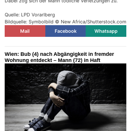
Dabei zog sich der Mann tödliche Verletzungen zu.
Quelle: LPD Vorarlberg
Bildquelle: Symbolbild © New Africa/Shutterstock.com
Mail
Facebook
Whatsapp
Wien: Bub (4) nach Abgängigkeit in fremder
Wohnung entdeckt – Mann (72) in Haft