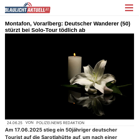
Montafon, Vorarlberg: Deutscher Wanderer (50)
stürzt bei Solo-Tour tödlich ab
24.06.25
VON
POLIZEI.NEWS REDAKTION
Am 17.06.2025 stieg ein 50jähriger deutscher
Tourist auf die Sarotlahütte auf, um nach einer