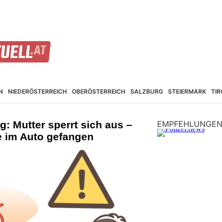
N
NIEDER­ÖSTERREICH
OBER­ÖSTERREICH
SALZBURG
STEIER­MARK
TIR
g: Mutter sperrt sich aus –
EMPFEHLUNGE
ze im Auto gefangen