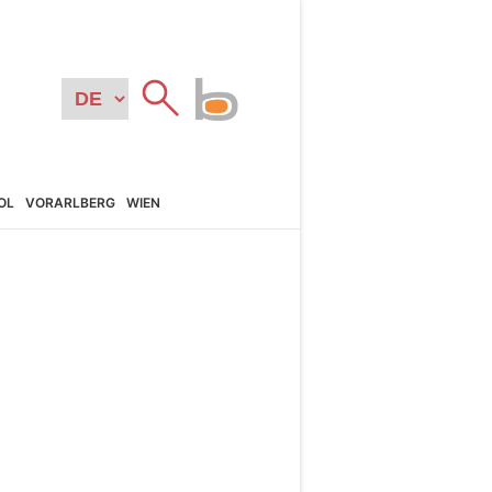
OL
VORARL­BERG
WIEN
N