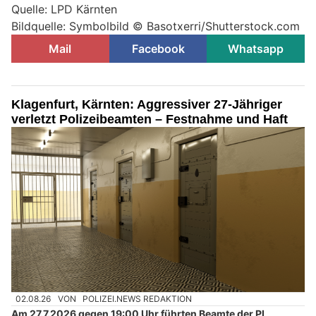
Quelle: LPD Kärnten
Bildquelle: Symbolbild © Basotxerri/Shutterstock.com
Mail
Facebook
Whatsapp
Klagenfurt, Kärnten: Aggressiver 27-Jähriger
verletzt Polizeibeamten – Festnahme und Haft
02.08.26
VON
POLIZEI.NEWS REDAKTION
Am 27.7.2026 gegen 19:00 Uhr führten Beamte der PI