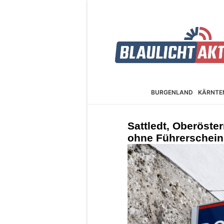
BURGEN­LAND
KÄRNTE
Sattledt, Oberöste
ohne Führerschein