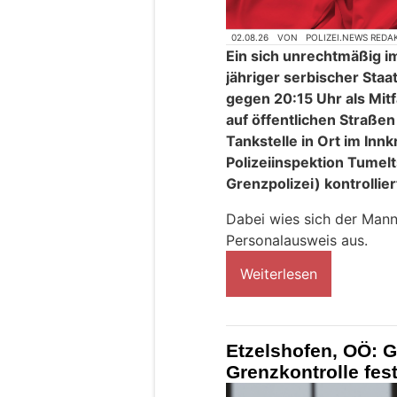
02.08.26
VON
POLIZEI.NEWS REDA
Ein sich unrechtmäßig i
jähriger serbischer Sta
gegen 20:15 Uhr als Mit
auf öffentlichen Straße
Tankstelle in Ort im Innk
Polizeiinspektion Tume
Grenzpolizei) kontrollier
Dabei wies sich der Mann
Personalausweis aus.
Weiterlesen
Etzelshofen, OÖ: G
Grenzkontrolle f