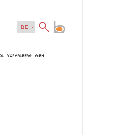
OL
VORARL­BERG
WIEN
N