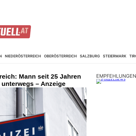
N
NIEDER­ÖSTERREICH
OBER­ÖSTERREICH
SALZBURG
STEIER­MARK
TIR
rreich: Mann seit 25 Jahren
EMPFEHLUNGE
 unterwegs – Anzeige