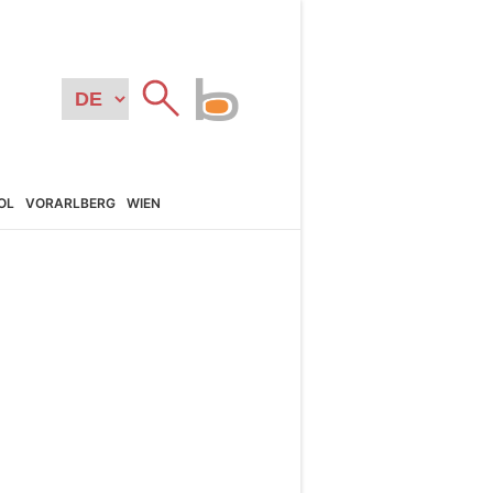
OL
VORARL­BERG
WIEN
N