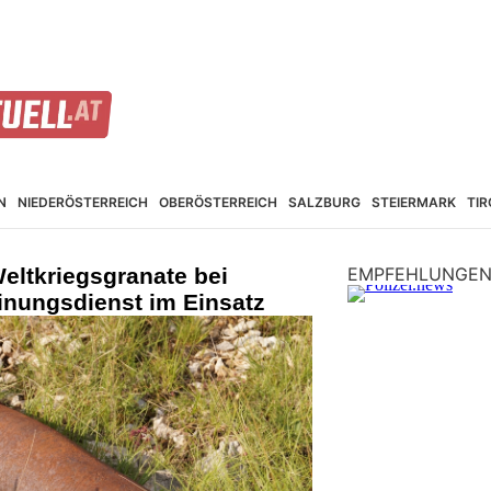
N
NIEDER­ÖSTERREICH
OBER­ÖSTERREICH
SALZBURG
STEIER­MARK
TIR
eltkriegsgranate bei
EMPFEHLUNGE
nungsdienst im Einsatz