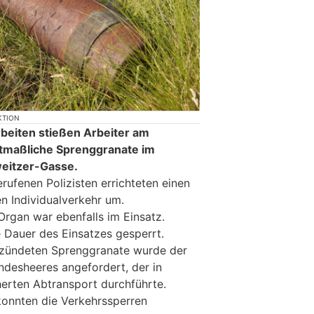
KTION
beiten stießen Arbeiter am
tmaßliche Sprenggranate im
weitzer-Gasse.
rufenen Polizisten errichteten einen
en Individualverkehr um.
Organ war ebenfalls im Einsatz.
e Dauer des Einsatzes gesperrt.
ezündeten Sprenggranate wurde der
desheeres angefordert, der in
herten Abtransport durchführte.
konnten die Verkehrssperren