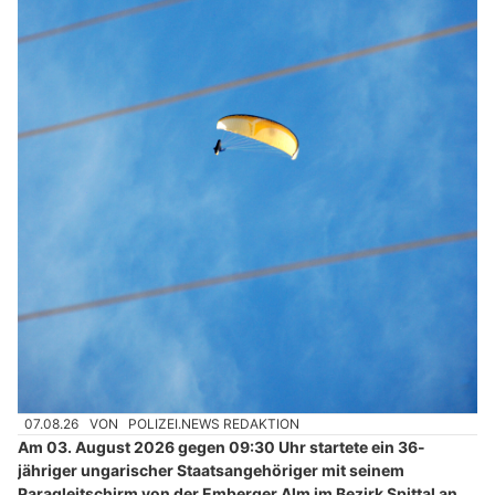
07.08.26
VON
POLIZEI.NEWS REDAKTION
Am 03. August 2026 gegen 09:30 Uhr startete ein 36-
jähriger ungarischer Staatsangehöriger mit seinem
Paragleitschirm von der Emberger Alm im Bezirk Spittal an