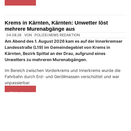
08.08.26
VON
POLIZEI.NEWS REDAKTION
Am 07. August 2026 gegen 20:45 Uhr kam es am
Hauptbahnhof Villach und im weiteren Verlauf in der
Bahnhofstraße zu einem Vorfall, bei dem ein 19-jähriger
syrischer Staatsangehöriger im Verdacht steht, zunächst
einer 16-jährigen Jugendlichen eine E-Zigarette ohne deren
Einwilligung aus der Hosentasche entwendet zu haben.
In weiterer Folge soll der 19-Jährige, der in Begleitung eines
19-jährigen irakischen Staatsangehörigen war, die 16-Jährige
sowie deren 18-jährige Begleiterin um Bargeld für einen Kebab
gebeten haben.
Weiterlesen
Krems in Kärnten, Kärnten: Unwetter löst
mehrere Murenabgänge aus
04.08.26
VON
POLIZEI.NEWS REDAKTION
Am Abend des 1. August 2026 kam es auf der Innerkremser
Landesstraße (L19) im Gemeindegebiet von Krems in