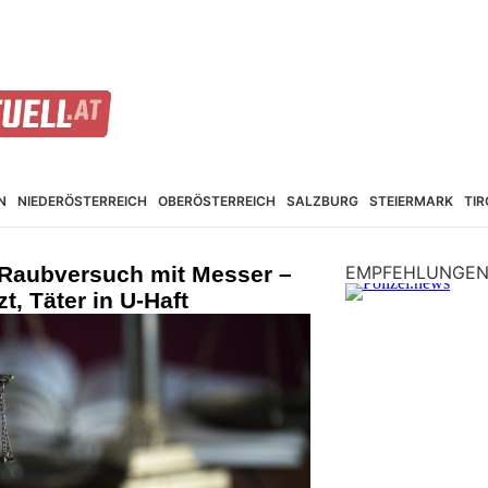
N
NIEDER­ÖSTERREICH
OBER­ÖSTERREICH
SALZBURG
STEIER­MARK
TIR
 Raubversuch mit Messer –
EMPFEHLUNGE
t, Täter in U-Haft