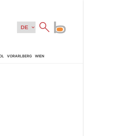
OL
VORARL­BERG
WIEN
N