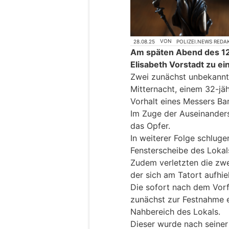
28.08.25
VON
POLIZEI.NEWS REDA
Am späten Abend des 12.
Elisabeth Vorstadt zu 
Zwei zunächst unbekannte
Mitternacht, einem 32-jäh
Vorhalt eines Messers Ba
Im Zuge der Auseinander
das Opfer.
In weiterer Folge schluge
Fensterscheibe des Lokals
Zudem verletzten die zwe
der sich am Tatort aufhiel
Die sofort nach dem Vorf
zunächst zur Festnahme e
Nahbereich des Lokals.
Dieser wurde nach seine