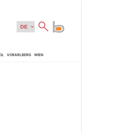
OL
VORARL­BERG
WIEN
N