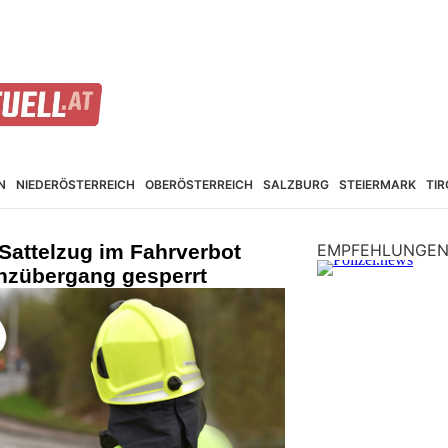
N
NIEDER­ÖSTERREICH
OBER­ÖSTERREICH
SALZBURG
STEIER­MARK
TIR
 Sattelzug im Fahrverbot
EMPFEHLUNGE
enzübergang gesperrt