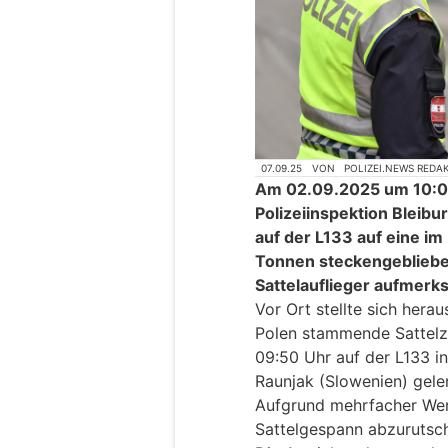
07.09.25
VON
POLIZEI.NEWS REDA
Am 02.09.2025 um 10:00
Polizeiinspektion Bleibu
auf der L133 auf eine im
Tonnen steckengebliebe
Sattelauflieger aufmerk
Vor Ort stellte sich hera
Polen stammende Sattelz
09:50 Uhr auf der L133 i
Raunjak (Slowenien) gelen
Aufgrund mehrfacher We
Sattelgespann abzurutsc