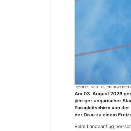
07.08.26
VON
POLIZEI.NEWS REDA
Am 03. August 2026 geg
jähriger ungarischer St
Paragleitschirm von der 
der Drau zu einem Freize
Beim Landeanflug herrsch