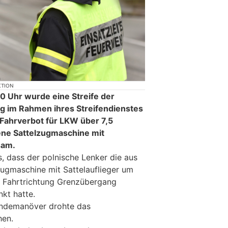
KTION
 Uhr wurde eine Streife der
rg im Rahmen ihres Streifendienstes
 Fahrverbot für LKW über 7,5
ne Sattelzugmaschine mit
sam.
us, dass der polnische Lenker die aus
ugmaschine mit Sattelauflieger um
n Fahrtrichtung Grenzübergang
kt hatte.
ndemanöver drohte das
hen.