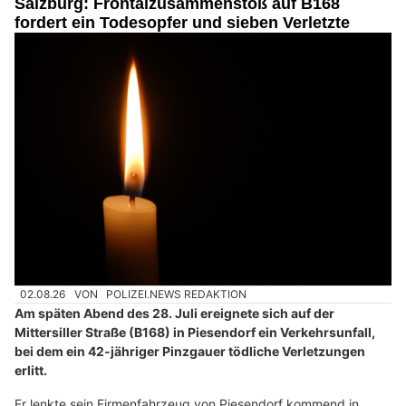
Salzburg: Frontalzusammenstoß auf B168
fordert ein Todesopfer und sieben Verletzte
02.08.26
VON
POLIZEI.NEWS REDAKTION
Am späten Abend des 28. Juli ereignete sich auf der
Mittersiller Straße (B168) in Piesendorf ein Verkehrsunfall,
bei dem ein 42-jähriger Pinzgauer tödliche Verletzungen
erlitt.
Er lenkte sein Firmenfahrzeug von Piesendorf kommend in