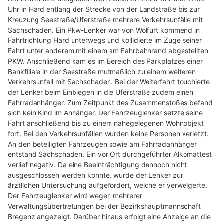
Uhr in Hard entlang der Strecke von der Landstraße bis zur
Kreuzung Seestraße/Uferstraße mehrere Verkehrsunfälle mit
Sachschaden. Ein Pkw-Lenker war von Wolfurt kommend in
Fahrtrichtung Hard unterwegs und kollidierte im Zuge seiner
Fahrt unter anderem mit einem am Fahrbahnrand abgestellten
PKW. Anschließend kam es im Bereich des Parkplatzes einer
Bankfiliale in der Seestraße mutmaßlich zu einem weiteren
Verkehrsunfall mit Sachschaden. Bei der Weiterfahrt touchierte
der Lenker beim Einbiegen in die Uferstraße zudem einen
Fahrradanhänger. Zum Zeitpunkt des Zusammenstoßes befand
sich kein Kind im Anhänger. Der Fahrzeuglenker setzte seine
Fahrt anschließend bis zu einem nahegelegenen Wohnobjekt
fort. Bei den Verkehrsunfällen wurden keine Personen verletzt.
An den beteiligten Fahrzeugen sowie am Fahrradanhänger
entstand Sachschaden. Ein vor Ort durchgeführter Alkomattest
verlief negativ. Da eine Beeinträchtigung dennoch nicht
ausgeschlossen werden konnte, wurde der Lenker zur
ärztlichen Untersuchung aufgefordert, welche er verweigerte.
Der Fahrzeuglenker wird wegen mehrerer
Verwaltungsübertretungen bei der Bezirkshauptmannschaft
Bregenz angezeigt. Darüber hinaus erfolgt eine Anzeige an die