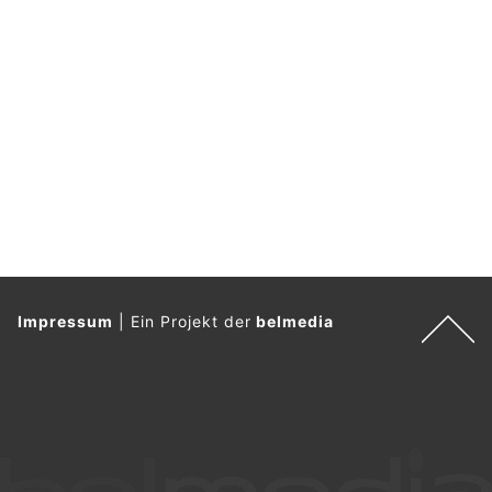
04.08.26
VON
POLIZEI.NEWS REDAKTION
Eine 69-Jährige aus Linz war am 1. August 2026 gegen 7:30
Uhr in der Figulystraße unterwegs.
Dabei wurde sie von zwei ihr unbekannten Männern
angesprochen und nach der Uhrzeit gefragt.
Weiterlesen