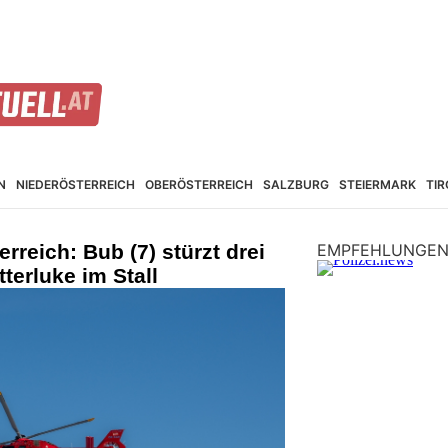
N
NIEDER­ÖSTERREICH
OBER­ÖSTERREICH
SALZBURG
STEIER­MARK
TIR
rreich: Bub (7) stürzt drei
EMPFEHLUNGE
tterluke im Stall