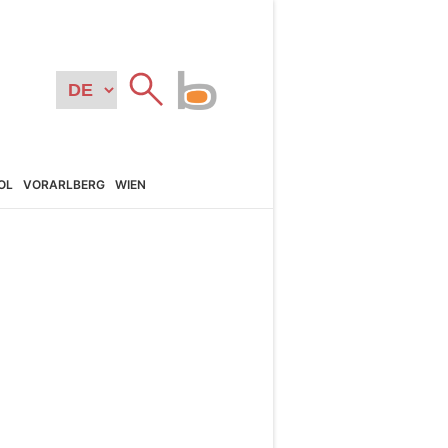
OL
VORARL­BERG
WIEN
N