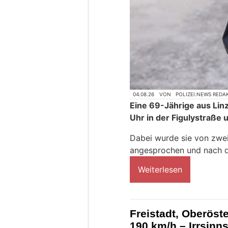
04.08.26
VON
POLIZEI.NEWS REDA
Eine 69-Jährige aus Lin
Uhr in der Figulystraße
Dabei wurde sie von zwe
angesprochen und nach de
Weiterlesen
Freistadt, Oberöste
190 km/h – Irrsinns