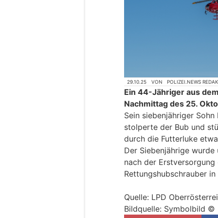
29.10.25
VON
POLIZEI.NEWS REDA
Ein 44-Jähriger aus dem
Nachmittag des 25. Oktob
Sein siebenjähriger Sohn 
stolperte der Bub und st
durch die Futterluke etwa
Der Siebenjährige wurde
nach der Erstversorgung
Rettungshubschrauber in 
Quelle: LPD Oberrösterre
Bildquelle: Symbolbild 