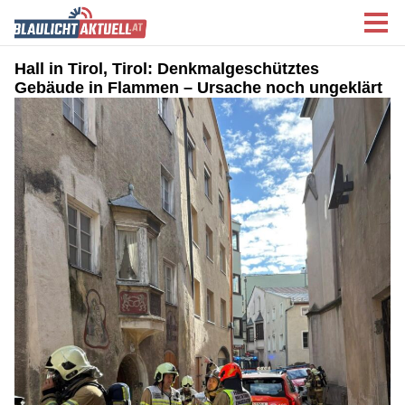
Hall in Tirol, Tirol: Denkmalgeschütztes
Gebäude in Flammen – Ursache noch ungeklärt