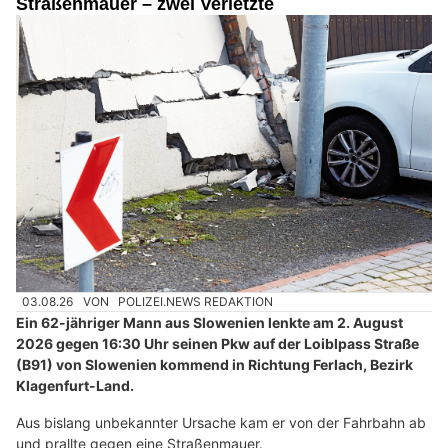
Straßenmauer – zwei Verletzte
03.08.26
VON
POLIZEI.NEWS REDAKTION
Ein 62-jähriger Mann aus Slowenien lenkte am 2. August
2026 gegen 16:30 Uhr seinen Pkw auf der Loiblpass Straße
(B91) von Slowenien kommend in Richtung Ferlach, Bezirk
Klagenfurt-Land.
Aus bislang unbekannter Ursache kam er von der Fahrbahn ab
und prallte gegen eine Straßenmauer.