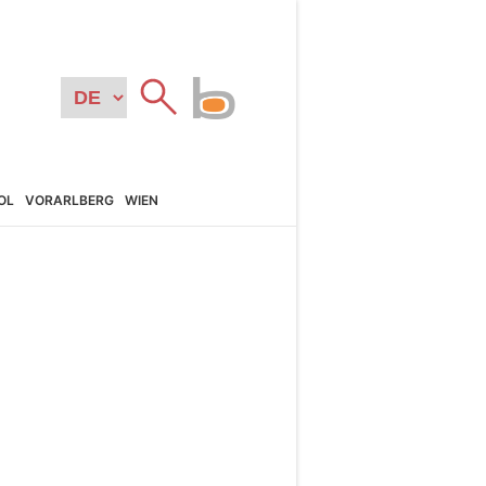
OL
VORARL­BERG
WIEN
N