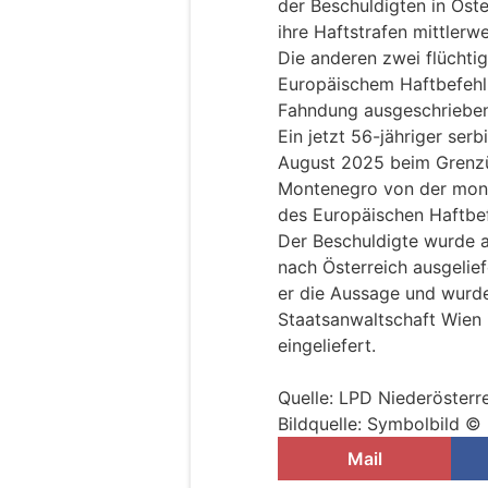
der Beschuldigten in Öst
ihre Haftstrafen mittlerwe
Die anderen zwei flüchti
Europäischem Haftbefehl
Fahndung ausgeschrieben
Ein jetzt 56-jähriger ser
August 2025 beim Grenzü
Montenegro von der mont
des Europäischen Haftbe
Der Beschuldigte wurde 
nach Österreich ausgelie
er die Aussage und wurd
Staatsanwaltschaft Wien 
eingeliefert.
Quelle: LPD Niederösterr
Bildquelle: Symbolbild ©
Mail