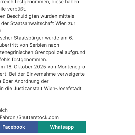
erreich festgenommen, diese haben
ile verbüßt.
gen Beschuldigten wurden mittels
 der Staatsanwaltschaft Wien zur
.
bischer Staatsbürger wurde am 6.
bertritt von Serbien nach
enegrinischen Grenzpolizei aufgrund
fehls festgenommen.
am 16. Oktober 2025 von Montenegro
fert. Bei der Einvernahme verweigerte
e über Anordnung der
in die Justizanstalt Wien-Josefstadt
eich
 Fahroni/Shutterstock.com
Facebook
Whatsapp