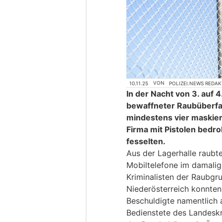
10.11.25
VON
POLIZEI.NEWS REDA
In der Nacht von 3. auf 4
bewaffneter Raubüberfal
mindestens vier maskiert
Firma mit Pistolen bed
fesselten.
Aus der Lagerhalle raubt
Mobiltelefone im damalig
Kriminalisten der Raubg
Niederösterreich konnten
Beschuldigte namentlich
Bedienstete des Landeskr