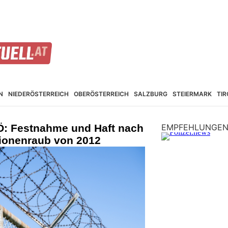
N
NIEDER­ÖSTERREICH
OBER­ÖSTERREICH
SALZBURG
STEIER­MARK
TIR
Ö: Festnahme und Haft nach
EMPFEHLUNGE
lionenraub von 2012