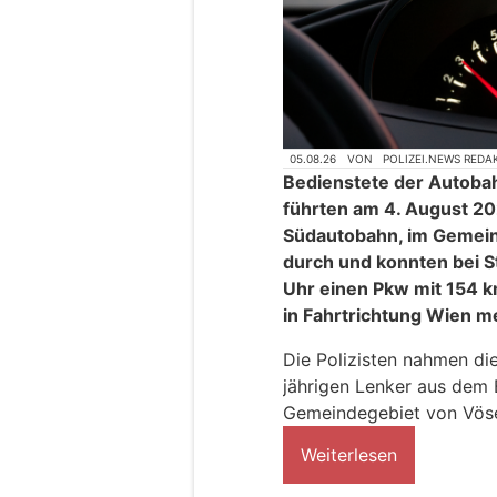
05.08.26
VON
POLIZEI.NEWS REDA
Bedienstete der Autobah
führten am 4. August 2
Südautobahn, im Gemei
durch und konnten bei 
Uhr einen Pkw mit 154 k
in Fahrtrichtung Wien m
Die Polizisten nahmen di
jährigen Lenker aus dem 
Gemeindegebiet von Vöse
Weiterlesen