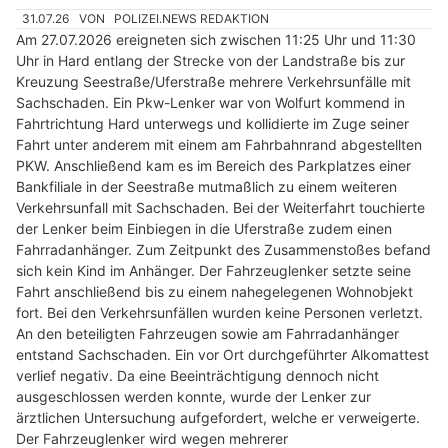
31.07.26
VON
POLIZEI.NEWS REDAKTION
Am 27.07.2026 ereigneten sich zwischen 11:25 Uhr und 11:30
Uhr in Hard entlang der Strecke von der Landstraße bis zur
Kreuzung Seestraße/Uferstraße mehrere Verkehrsunfälle mit
Sachschaden. Ein Pkw-Lenker war von Wolfurt kommend in
Fahrtrichtung Hard unterwegs und kollidierte im Zuge seiner
Fahrt unter anderem mit einem am Fahrbahnrand abgestellten
PKW. Anschließend kam es im Bereich des Parkplatzes einer
Bankfiliale in der Seestraße mutmaßlich zu einem weiteren
Verkehrsunfall mit Sachschaden. Bei der Weiterfahrt touchierte
der Lenker beim Einbiegen in die Uferstraße zudem einen
Fahrradanhänger. Zum Zeitpunkt des Zusammenstoßes befand
sich kein Kind im Anhänger. Der Fahrzeuglenker setzte seine
Fahrt anschließend bis zu einem nahegelegenen Wohnobjekt
fort. Bei den Verkehrsunfällen wurden keine Personen verletzt.
An den beteiligten Fahrzeugen sowie am Fahrradanhänger
entstand Sachschaden. Ein vor Ort durchgeführter Alkomattest
verlief negativ. Da eine Beeinträchtigung dennoch nicht
ausgeschlossen werden konnte, wurde der Lenker zur
ärztlichen Untersuchung aufgefordert, welche er verweigerte.
Der Fahrzeuglenker wird wegen mehrerer