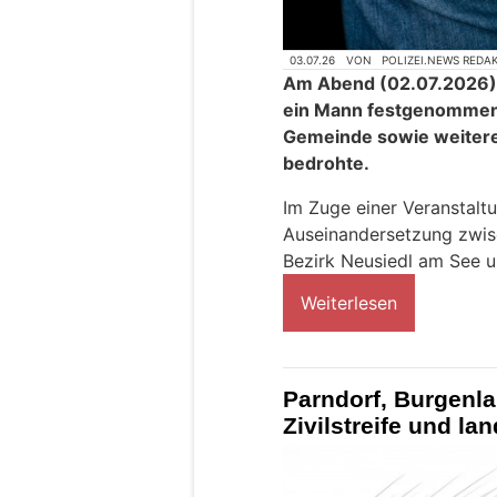
03.07.26
VON
POLIZEI.NEWS REDA
Am Abend (02.07.2026) 
ein Mann festgenommen,
Gemeinde sowie weitere
bedrohte.
Im Zuge einer Veranstalt
Auseinandersetzung zwi
Bezirk Neusiedl am See 
Weiterlesen
Parndorf, Burgenl
Zivilstreife und lan