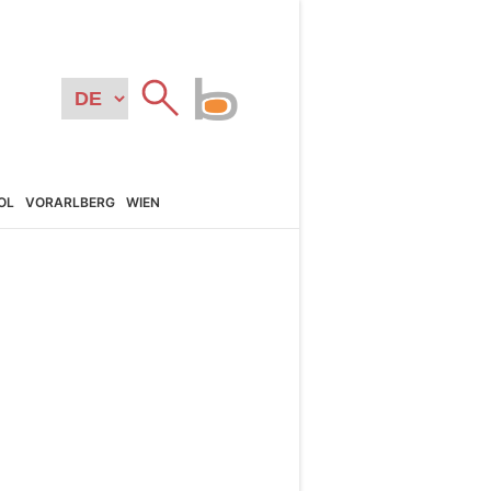
OL
VORARL­BERG
WIEN
N