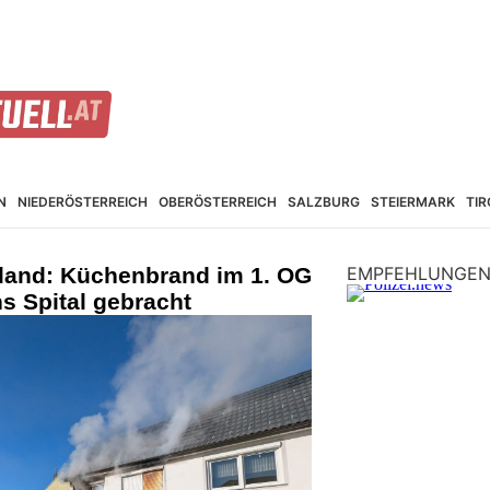
N
NIEDER­ÖSTERREICH
OBER­ÖSTERREICH
SALZBURG
STEIER­MARK
TIR
land: Küchenbrand im 1. OG
EMPFEHLUNGE
s Spital gebracht