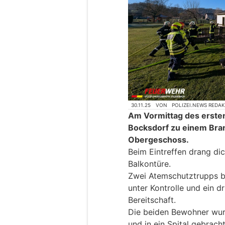
30.11.25
VON
POLIZEI.NEWS REDA
Am Vormittag des erste
Bocksdorf zu einem Bran
Obergeschoss.
Beim Eintreffen drang di
Balkontüre.
Zwei Atemschutztrupps br
unter Kontrolle und ein d
Bereitschaft.
Die beiden Bewohner wur
und in ein Spital gebracht