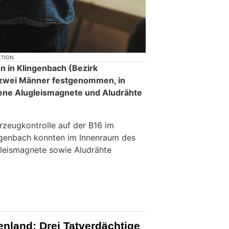
KTION
 in Klingenbach (Bezirk
zwei Männer festgenommen, in
ene Alugleismagnete und Aludrähte
rzeugkontrolle auf der B16 im
genbach konnten im Innenraum des
leismagnete sowie Aludrähte
enland: Drei Tatverdächtige