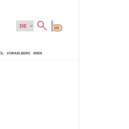
OL
VORARL­BERG
WIEN
N