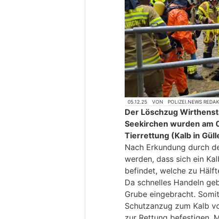
05.12.25
VON
POLIZEI.NEWS REDA
Der Löschzug Wirthenst
Seekirchen wurden am 0
Tierrettung (Kalb in Güll
Nach Erkundung durch den
werden, dass sich ein Kal
befindet, welche zu Hälfte
Da schnelles Handeln geb
Grube eingebracht. Somi
Schutzanzug zum Kalb vo
zur Rettung befestigen. 