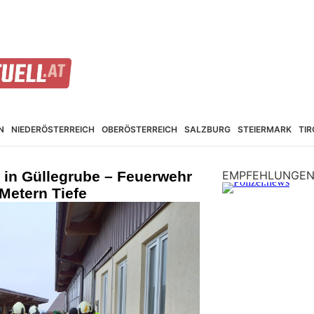
N
NIEDER­ÖSTERREICH
OBER­ÖSTERREICH
SALZBURG
STEIER­MARK
TIR
t in Güllegrube – Feuerwehr
EMPFEHLUNGE
 Metern Tiefe