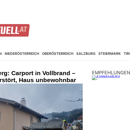
N
NIEDER­ÖSTERREICH
OBER­ÖSTERREICH
SALZBURG
STEIER­MARK
TIR
rg: Carport in Vollbrand –
EMPFEHLUNGE
rstört, Haus unbewohnbar