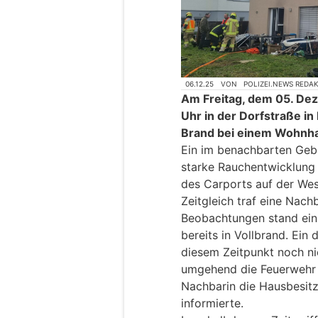
06.12.25
VON
POLIZEI.NEWS REDA
Am Freitag, dem 05. De
Uhr in der Dorfstraße i
Brand bei einem Wohnh
Ein im benachbarten Gebä
starke Rauchentwicklung
des Carports auf der Wes
Zeitgleich traf eine Nach
Beobachtungen stand ein
bereits in Vollbrand. Ei
diesem Zeitpunkt noch nic
umgehend die Feuerwehr 
Nachbarin die Hausbesit
informierte.