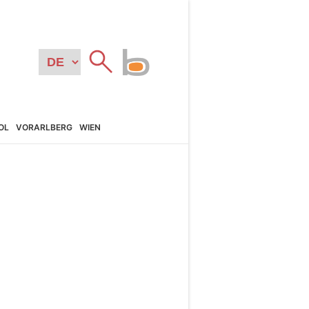
OL
VORARL­BERG
WIEN
N