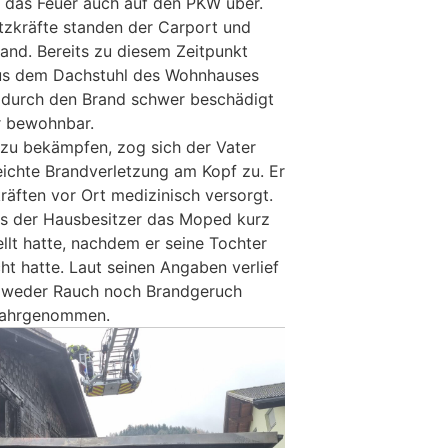
ff das Feuer auch auf den PKW über.
atzkräfte standen der Carport und
rand. Bereits zu diesem Zeitpunkt
us dem Dachstuhl des Wohnhauses
durch den Brand schwer beschädigt
hr bewohnbar.
zu bekämpfen, zog sich der Vater
eichte Brandverletzung am Kopf zu. Er
äften vor Ort medizinisch versorgt.
s der Hausbesitzer das Moped kurz
llt hatte, nachdem er seine Tochter
t hatte. Laut seinen Angaben verlief
nd weder Rauch noch Brandgeruch
wahrgenommen.