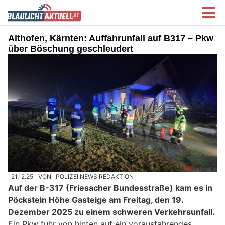
Althofen, Kärnten: Auffahrunfall auf B317 – Pkw
über Böschung geschleudert
21.12.25
VON
POLIZEI.NEWS REDAKTION
Auf der B-317 (Friesacher Bundesstraße) kam es in
Pöckstein Höhe Gasteige am Freitag, den 19.
Dezember 2025 zu einem schweren Verkehrsunfall.
Ein Pkw fuhr von hinten auf ein vorausfahrendes