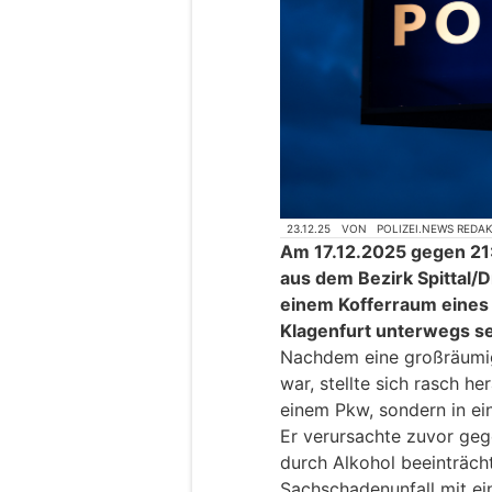
23.12.25
VON
POLIZEI.NEWS REDA
Am 17.12.2025 gegen 21:
aus dem Bezirk Spittal/D
einem Kofferraum eines 
Klagenfurt unterwegs se
Nachdem eine großräumi
war, stellte sich rasch he
einem Pkw, sondern in ei
Er verursachte zuvor geg
durch Alkohol beeinträch
Sachschadenunfall mit e