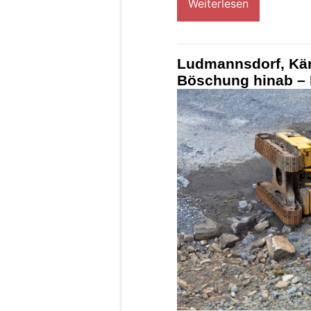
Weiterlesen
Ludmannsdorf, Kär
Böschung hinab – F