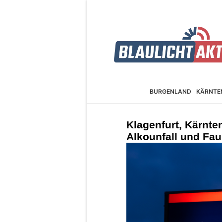
BURGEN­LAND
KÄRNTE
Klagenfurt, Kärnten
Alkounfall und Fau