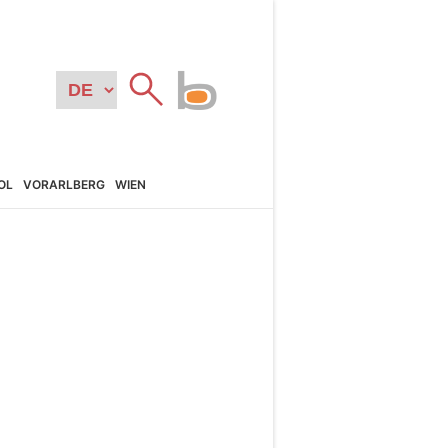
OL
VORARL­BERG
WIEN
N