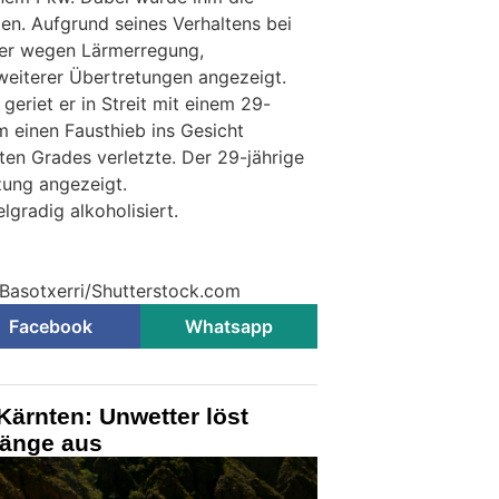
n. Aufgrund seines Verhaltens bei
 er wegen Lärmerregung,
eiterer Übertretungen angezeigt.
eriet er in Streit mit einem 29-
hm einen Fausthieb ins Gesicht
en Grades verletzte. Der 29-jährige
zung angezeigt.
gradig alkoholisiert.
 Basotxerri/Shutterstock.com
Facebook
Whatsapp
Kärnten: Unwetter löst
änge aus