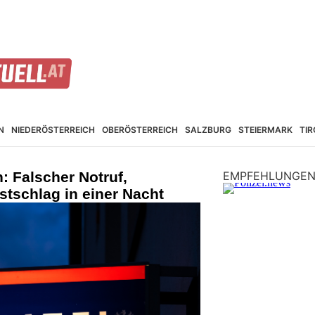
N
NIEDER­ÖSTERREICH
OBER­ÖSTERREICH
SALZBURG
STEIER­MARK
TIR
: Falscher Notruf,
EMPFEHLUNGE
stschlag in einer Nacht