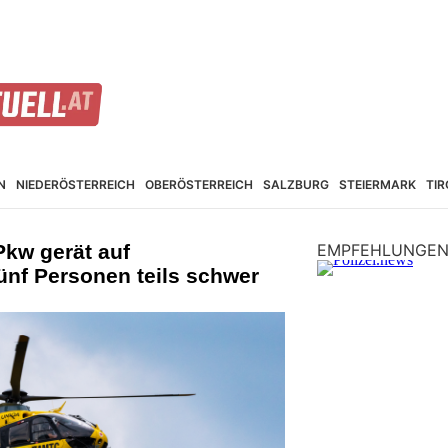
N
NIEDER­ÖSTERREICH
OBER­ÖSTERREICH
SALZBURG
STEIER­MARK
TIR
Pkw gerät auf
EMPFEHLUNGE
ünf Personen teils schwer