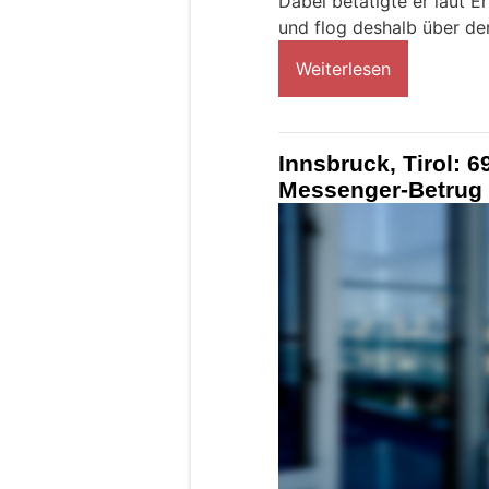
Dabei betätigte er laut 
und flog deshalb über de
Weiterlesen
Innsbruck, Tirol: 6
Messenger-Betrug