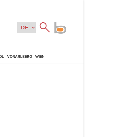
OL
VORARL­BERG
WIEN
N