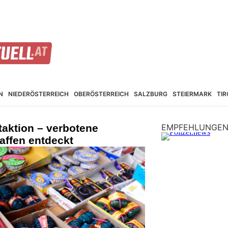
N
NIEDER­ÖSTERREICH
OBER­ÖSTERREICH
SALZBURG
STEIER­MARK
TIR
aktion – verbotene
EMPFEHLUNGE
affen entdeckt