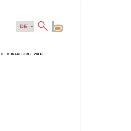
OL
VORARL­BERG
WIEN
N