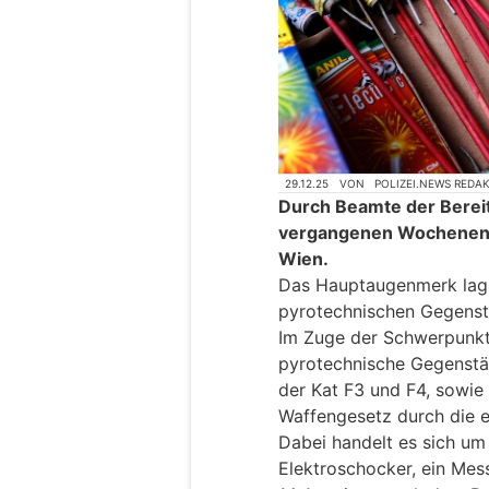
29.12.25
VON
POLIZEI.NEWS REDA
Durch Beamte der Berei
vergangenen Wochenen
Wien.
Das Hauptaugenmerk lag h
pyrotechnischen Gegenst
Im Zuge der Schwerpunk
pyrotechnische Gegenstän
der Kat F3 und F4, sowi
Waffengesetz durch die ei
Dabei handelt es sich um 
Elektroschocker, ein Mes