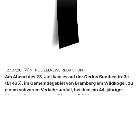
27.07.26
VON
POLIZEI.NEWS REDAKTION
Am Abend des 23. Juli kam es auf der Gerlos Bundesstraße
(B1465), im Gemeindegebiet von Bramberg am Wildkogel, zu
einem schweren Verkehrsunfall, bei dem ein 44-jähriger
Motorradlenker aus dem Pinzgau tödlich verletzt wurde.
Der 44-Jährige fuhr mit seinem Motorrad auf der B165 von
Hollersbach kommend in Fahrtrichtung Bramberg.
Weiterlesen