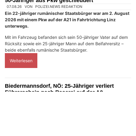
50-Jähriger aus Pkw geschleudert
07.08.26
VON
POLIZEI.NEWS REDAKTION
Ein 22-jähriger rumänischer Staatsbürger war am 2. August
2026 mit einem Pkw auf der A21 in Fahrtrichtung Linz
unterwegs.
Mit im Fahrzeug befanden sich sein 50-jähriger Vater auf dem
Rücksitz sowie ein 25-jähriger Mann auf dem Beifahrersitz –
beide ebenfalls rumänische Staatsbürger.
Weiterlesen
Biedermannsdorf, NÖ: 25-Jähriger verliert
Führerschein nach Raserei auf der A2
05.08.26
VON
POLIZEI.NEWS REDAKTION
Bedienstete der Autobahnpolizeiinspektion Tribuswinkel
führten am 4. August 2026 Lasermessungen auf der A 2,
Südautobahn, im Gemeindegebiet von Biedermannsdorf
durch und konnten bei Straßenkilometer 8,850 gegen 20:30
Uhr einen Pkw mit 154 km/h anstelle der erlaubten 80 km/h