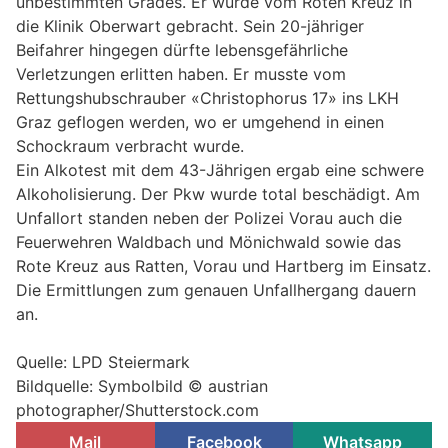
unbestimmten Grades. Er wurde vom Roten Kreuz in
die Klinik Oberwart gebracht. Sein 20-jähriger
Beifahrer hingegen dürfte lebensgefährliche
Verletzungen erlitten haben. Er musste vom
Rettungshubschrauber «Christophorus 17» ins LKH
Graz geflogen werden, wo er umgehend in einen
Schockraum verbracht wurde.
Ein Alkotest mit dem 43-Jährigen ergab eine schwere
Alkoholisierung. Der Pkw wurde total beschädigt. Am
Unfallort standen neben der Polizei Vorau auch die
Feuerwehren Waldbach und Mönichwald sowie das
Rote Kreuz aus Ratten, Vorau und Hartberg im Einsatz.
Die Ermittlungen zum genauen Unfallhergang dauern
an.
Quelle: LPD Steiermark
Bildquelle: Symbolbild © austrian
photographer/Shutterstock.com
Mail
Facebook
Whatsapp