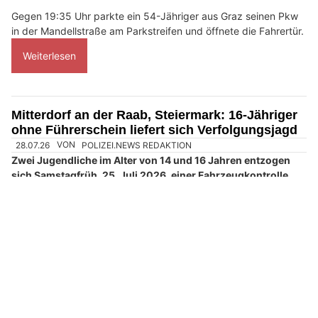
Gegen 19:35 Uhr parkte ein 54-Jähriger aus Graz seinen Pkw
in der Mandellstraße am Parkstreifen und öffnete die Fahrertür.
Weiterlesen
Mitterdorf an der Raab, Steiermark: 16-Jähriger
ohne Führerschein liefert sich Verfolgungsjagd
28.07.26
VON
POLIZEI.NEWS REDAKTION
Zwei Jugendliche im Alter von 14 und 16 Jahren entzogen
sich Samstagfrüh, 25. Juli 2026, einer Fahrzeugkontrolle
und flüchteten mit hoher Geschwindigkeit.
Nach einem Unfall ließen sie den Wagen zurück und ergriffen
zu Fuß die Flucht.
Weiterlesen
Graz, Steiermark: Jugendlicher (17) prallt mit