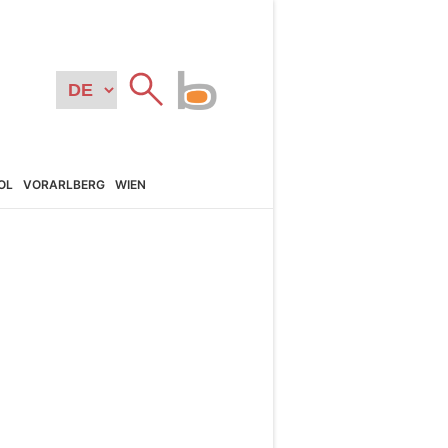
OL
VORARL­BERG
WIEN
N