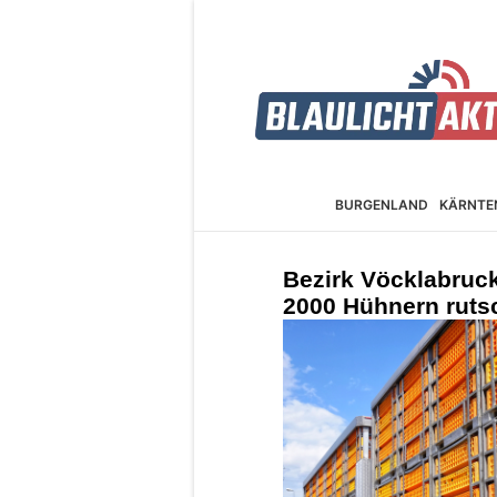
BURGEN­LAND
KÄRNTE
Bezirk Vöcklabruc
2000 Hühnern ruts