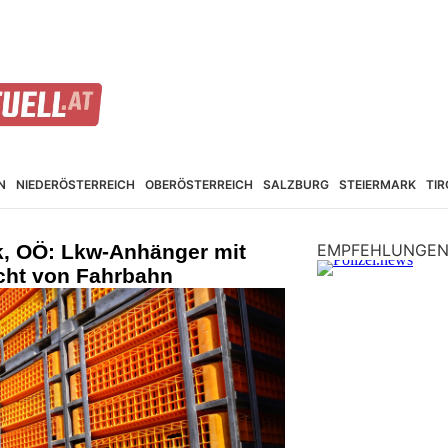
N
NIEDER­ÖSTERREICH
OBER­ÖSTERREICH
SALZBURG
STEIER­MARK
TIR
k, OÖ: Lkw-Anhänger mit
EMPFEHLUNGE
cht von Fahrbahn