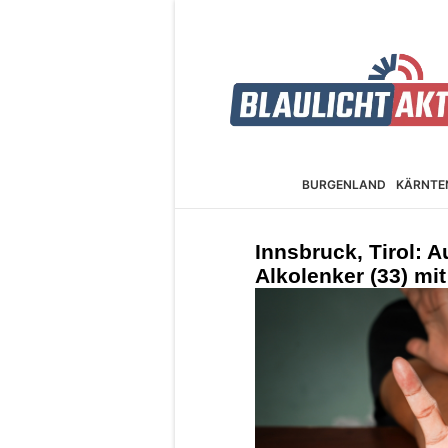
BURGEN­LAND
KÄRNTE
Innsbruck, Tirol: A
Alkolenker (33) mi