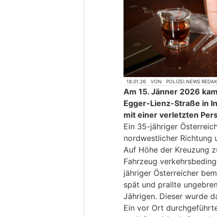
18.01.26
VON
POLIZEI.NEWS REDA
Am 15. Jänner 2026 kam
Egger-Lienz-Straße in I
mit einer verletzten Per
Ein 35-jähriger Österrei
nordwestlicher Richtung 
Auf Höhe der Kreuzung zu
Fahrzeug verkehrsbedingt
jähriger Österreicher be
spät und prallte ungebr
Jährigen. Dieser wurde dab
Ein vor Ort durchgeführt