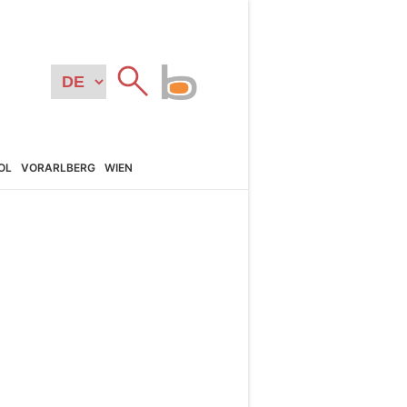
OL
VORARL­BERG
WIEN
N