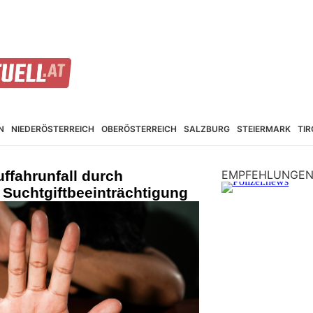
N
NIEDER­ÖSTERREICH
OBER­ÖSTERREICH
SALZBURG
STEIER­MARK
TIR
uffahrunfall durch
EMPFEHLUNGE
t Suchtgiftbeeinträchtigung