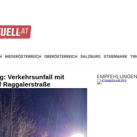
N
NIEDER­ÖSTERREICH
OBER­ÖSTERREICH
SALZBURG
STEIER­MARK
TIR
g: Verkehrsunfall mit
EMPFEHLUNGE
uf Raggalerstraße