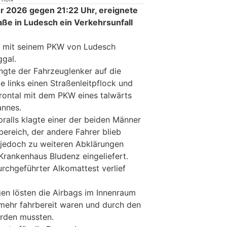
r 2026 gegen 21:22 Uhr, ereignete
aße in Ludesch ein Verkehrsunfall
hr mit seinem PKW von Ludesch
gal.
ngte der Fahrzeuglenker auf die
 links einen Straßenleitpflock und
frontal mit dem PKW eines talwärts
annes.
alls klagte einer der beiden Männer
ereich, der andere Fahrer blieb
 jedoch zu weiteren Abklärungen
Krankenhaus Bludenz eingeliefert.
urchgeführter Alkomattest verlief
gen lösten die Airbags im Innenraum
mehr fahrbereit waren und durch den
rden mussten.