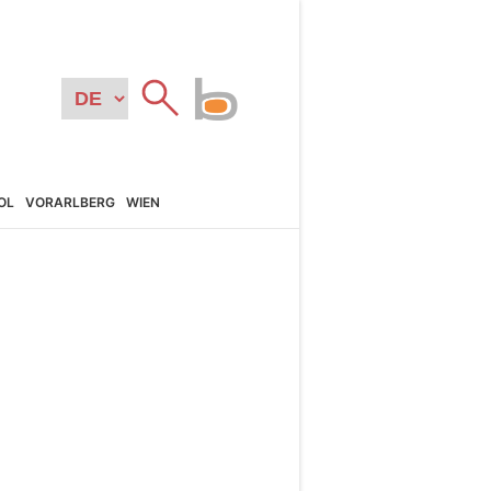
OL
VORARL­BERG
WIEN
N