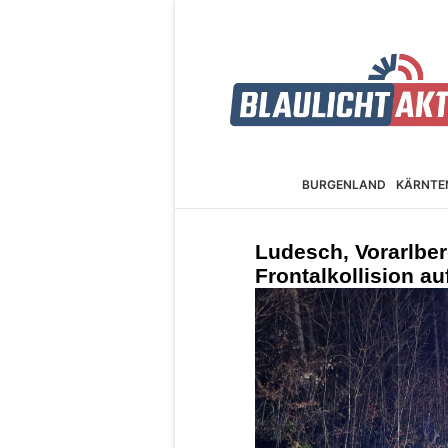
BURGEN­LAND
KÄRNTE
Ludesch, Vorarlber
Frontalkollision a