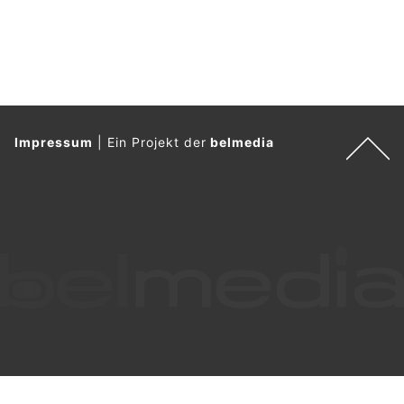
Oberwart, Burgenland: Linienbus erfasst
Fußgängerin beim Abbiegen
20.05.26
VON
POLIZEI.NEWS REDAKTION
Am 20.05.2026 gegen 07:22 Uhr ereignete sich in Oberwart
ein Verkehrsunfall zwischen einem Linienbus und einer
Fußgängerin.
Nach bisherigen Erhebungen bog der Linienbus auf der
Grazerstraße von der Ortsausfahrt Oberwart kommend
stadteinwärts nach links ab.
Weiterlesen
Güssing, Burgenland: Drei Suchtgifthändler
ausgeforscht – einer in Haft
28.05.26
VON
POLIZEI.NEWS REDAKTION
Kriminalisten der Polizeiinspektion St. Michael im