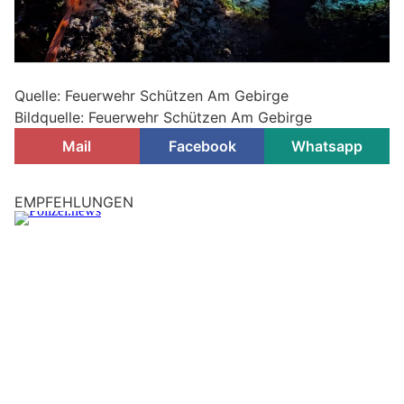
Quelle: Feuerwehr Schützen Am Gebirge
Bildquelle: Feuerwehr Schützen Am Gebirge
Mail
Facebook
Whatsapp
Deutschkreutz, Burgenland: Kapelle verwüstet –
Ermittlungen laufen
01.06.26
VON
POLIZEI.NEWS REDAKTION
Unbekannte Täter verwüsteten eine Kapelle im
Gemeindegebiet von Deutschkreutz
Bislang unbekannte Täter brachen in Deutschkreutz in der
Nähe des Schwimmbades eine Kapelle gewaltsam auf und
verwüsteten den Innenraum.
Weiterlesen