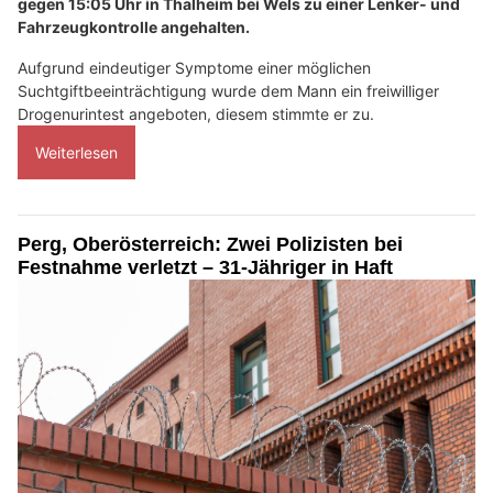
gegen 15:05 Uhr in Thalheim bei Wels zu einer Lenker- und
Fahrzeugkontrolle angehalten.
Aufgrund eindeutiger Symptome einer möglichen
Suchtgiftbeeinträchtigung wurde dem Mann ein freiwilliger
Drogenurintest angeboten, diesem stimmte er zu.
Weiterlesen
Perg, Oberösterreich: Zwei Polizisten bei
Festnahme verletzt – 31-Jähriger in Haft