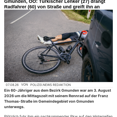
Gmunden, OÖ: Türkischer Lenker (27) drängt
Radfahrer (60) von Straße und greift ihn an
07.08.26
VON
POLIZEI.NEWS REDAKTION
Ein 60-Jähriger aus dem Bezirk Gmunden war am 3. August
2026 um die Mittagszeit mit seinem Rennrad auf der Franz
Thomas-Straße im Gemeindegebiet von Gmunden
unterwegs.
Plötzlich fuhr ihm ein nachkommender Pkw auf den Hinterreifen