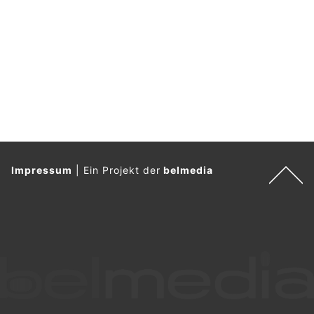
durch und konnten bei Straßenkilometer 8,850 gegen 20:30
Uhr einen Pkw mit 154 km/h anstelle der erlaubten 80 km/h
in Fahrtrichtung Wien messen.
Die Polizisten nahmen die Nachfahrt auf. Sie konnten den 25-
jährigen Lenker aus dem Bezirk Korneuburg im
Gemeindegebiet von Vösendorf anhalten.
Weiterlesen
Oberwölbling, NÖ: E-Scooter-Unfall auf Feldweg
– 50-Jähriger ohne Helm tödlich verletzt
04.08.26
VON
POLIZEI.NEWS REDAKTION
Ein 50-jähriger österreichischer Staatsbürger aus dem
Bezirk St. Pölten-Land lenkte in den Abendstunden des 31.
Juli 2026 einen E-Scooter auf einem befestigten Feldweg im
Freilandgebiet von Oberwölbling, Bezirk St. Pölten-Land.
Er trug Arbeitsschuhe, eine Arbeitshose und fuhr mit nacktem
Oberkörper auf dem E-Scooter.