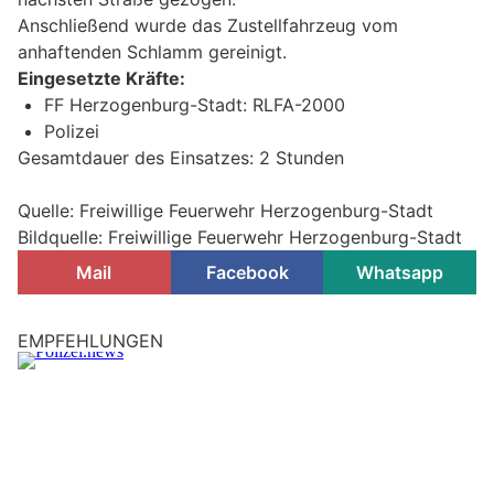
Anschließend wurde das Zustellfahrzeug vom
anhaftenden Schlamm gereinigt.
Eingesetzte Kräfte:
FF Herzogenburg-Stadt: RLFA-2000
Polizei
Gesamtdauer des Einsatzes: 2 Stunden
Quelle: Freiwillige Feuerwehr Herzogenburg-Stadt
Bildquelle: Freiwillige Feuerwehr Herzogenburg-Stadt
Mail
Facebook
Whatsapp
Biedermannsdorf, NÖ: 25-Jähriger verliert
Führerschein nach Raserei auf der A2
05.08.26
VON
POLIZEI.NEWS REDAKTION
Bedienstete der Autobahnpolizeiinspektion Tribuswinkel
führten am 4. August 2026 Lasermessungen auf der A 2,
Südautobahn, im Gemeindegebiet von Biedermannsdorf