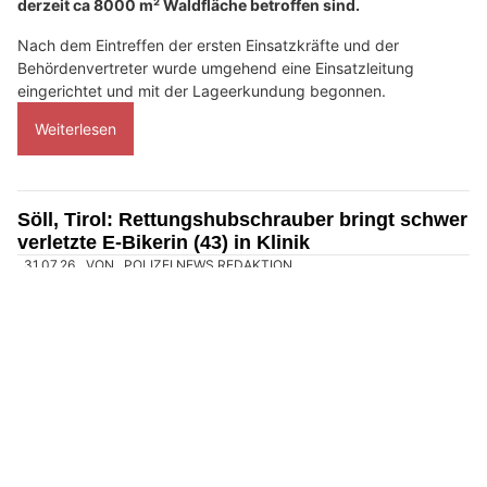
derzeit ca 8000 m² Waldfläche betroffen sind.
Nach dem Eintreffen der ersten Einsatzkräfte und der
Behördenvertreter wurde umgehend eine Einsatzleitung
eingerichtet und mit der Lageerkundung begonnen.
Weiterlesen
Söll, Tirol: Rettungshubschrauber bringt schwer
verletzte E-Bikerin (43) in Klinik
31.07.26
VON
POLIZEI.NEWS REDAKTION
Am 28. Juli 2026, gegen 16:25 Uhr fuhr eine 43-jährige
Französin in Söll auf der Gemeindestraße Bromberg mit
einem E-Bike talwärts.
Dabei kam die Frau aus unbekanntem Grund zu Sturz.
Weiterlesen