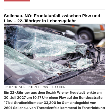
Sollenau, NÖ: Frontalunfall zwischen Pkw und
Lkw – 22-Jähriger in Lebensgefahr
31.07.26
VON
POLIZEI.NEWS REDAKTION
Ein 22-Jähriger aus dem Bezirk Wiener Neustadt lenkte am
30. Juli 2027 um 10:17 Uhr einen Pkw auf der Bundesstraße
17 bei Straßenkilometer 33,200 im Gemeindegebiet von
2601 Sollenau, von Theresienfeld kommend in Fahrtrichtung