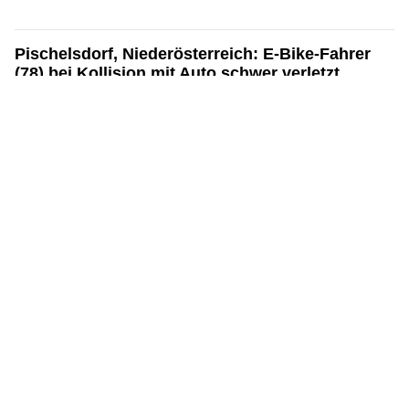
Pischelsdorf, Niederösterreich: E-Bike-Fahrer
(78) bei Kollision mit Auto schwer verletzt
07.08.26
VON
POLIZEI.NEWS REDAKTION
Eine 78-jährige Frau aus dem Bezirk Bruck/Leitha lenkte am
3. August 2026, gegen 19:35 Uhr, einen Pkw auf einem
Feldweg in Pischelsdorf.