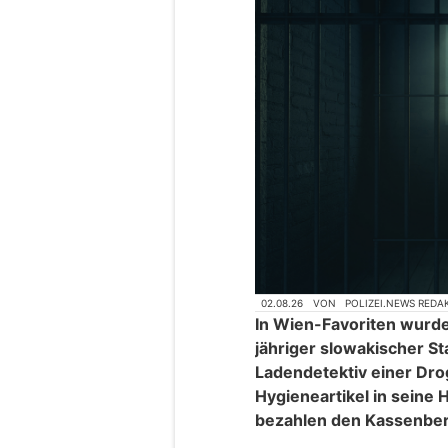
02.08.26
VON
POLIZEI.NEWS REDA
In Wien-Favoriten wurd
jähriger slowakischer S
Ladendetektiv einer Drog
Hygieneartikel in seine
bezahlen den Kassenbere