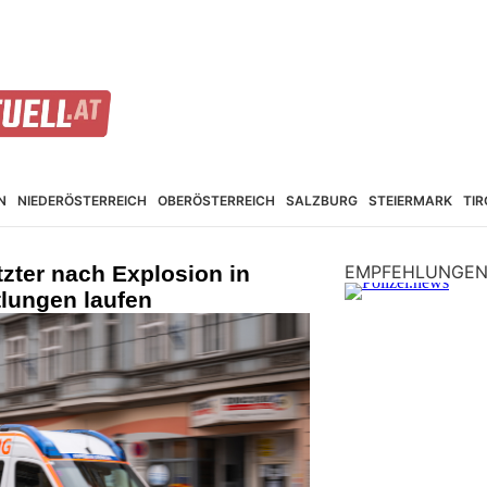
N
NIEDER­ÖSTERREICH
OBER­ÖSTERREICH
SALZBURG
STEIER­MARK
TIR
zter nach Explosion in
EMPFEHLUNGE
lungen laufen