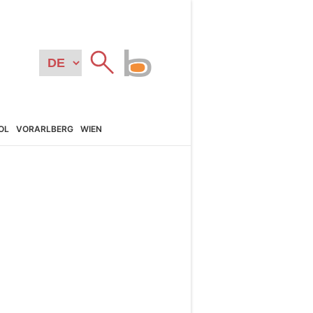
OL
VORARL­BERG
WIEN
N