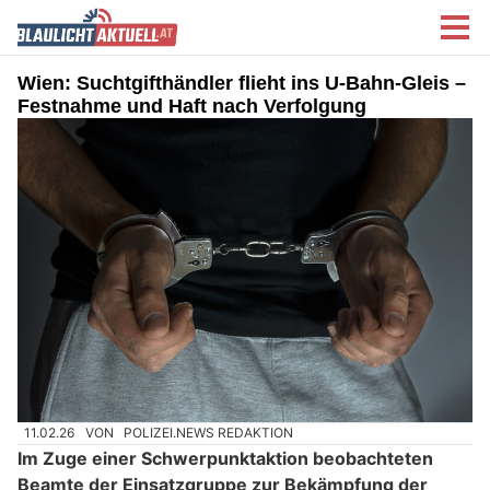
Wien: Suchtgifthändler flieht ins U-Bahn-Gleis –
Festnahme und Haft nach Verfolgung
11.02.26
VON
POLIZEI.NEWS REDAKTION
Im Zuge einer Schwerpunktaktion beobachteten
Beamte der Einsatzgruppe zur Bekämpfung der