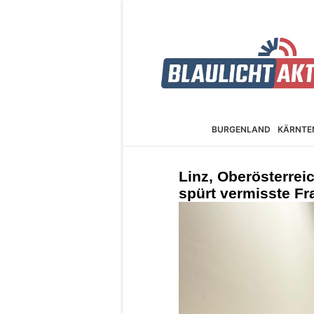
BURGEN­LAND
KÄRNTE
Linz, Oberösterre
spürt vermisste Fr