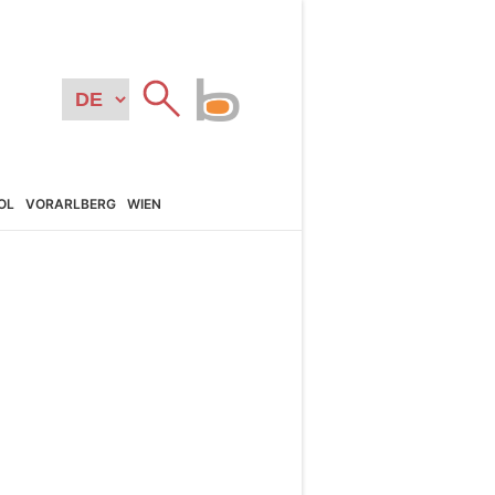
OL
VORARL­BERG
WIEN
N