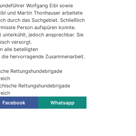
ndeführer Wolfgang Eibl sowie
Eibl und Martin Thonhauser arbeitete
ch durch das Suchgebiet. Schließlich
ermisste Person aufspüren konnte.
t unterkühlt, jedoch ansprechbar. Sie
sch versorgt.
 alle beteiligten
r die hervorragende Zusammenarbeit.
ische Rettungshundebrigade
eich
ichische Rettungshundebrigade
eich
Facebook
Whatsapp