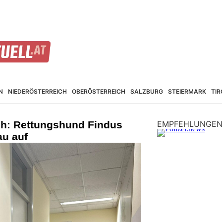
N
NIEDER­ÖSTERREICH
OBER­ÖSTERREICH
SALZBURG
STEIER­MARK
TIR
ich: Rettungshund Findus
EMPFEHLUNGE
au auf