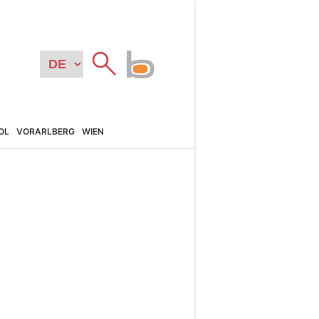
OL
VORARL­BERG
WIEN
N