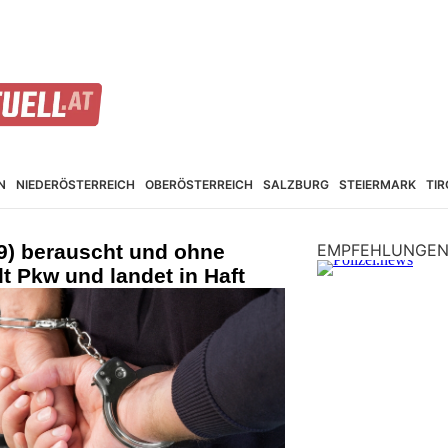
N
NIEDER­ÖSTERREICH
OBER­ÖSTERREICH
SALZBURG
STEIER­MARK
TIR
29) berauscht und ohne
EMPFEHLUNGE
lt Pkw und landet in Haft