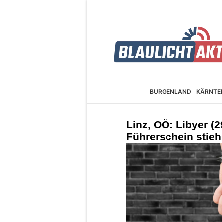
BURGEN­LAND
KÄRNTE
Linz, OÖ: Libyer (
Führerschein stieh