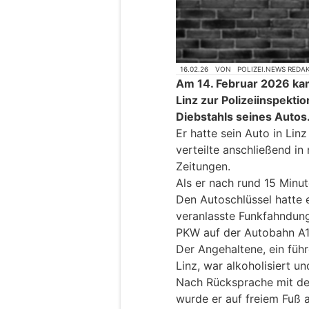
16.02.26
VON
POLIZEI.NEWS REDA
Am 14. Februar 2026 kam
Linz zur Polizeiinspekt
Diebstahls seines Autos
Er hatte sein Auto in Lin
verteilte anschließend i
Zeitungen.
Als er nach rund 15 Minu
Den Autoschlüssel hatte 
veranlasste Funkfahndung
PKW auf der Autobahn A1 
Der Angehaltene, ein führ
Linz, war alkoholisiert u
Nach Rücksprache mit de
wurde er auf freiem Fuß a