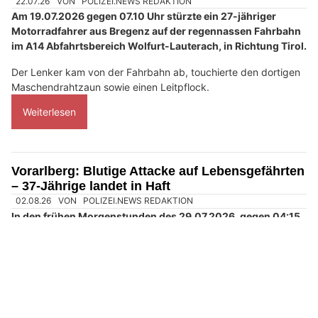
22.07.26
VON
POLIZEI.NEWS REDAKTION
Am 19.07.2026 gegen 07.10 Uhr stürzte ein 27-jähriger
Motorradfahrer aus Bregenz auf der regennassen Fahrbahn
im A14 Abfahrtsbereich Wolfurt-Lauterach, in Richtung Tirol.
Der Lenker kam von der Fahrbahn ab, touchierte den dortigen
Maschendrahtzaun sowie einen Leitpflock.
Weiterlesen
Vorarlberg: Blutige Attacke auf Lebensgefährten
– 37-Jährige landet in Haft
02.08.26
VON
POLIZEI.NEWS REDAKTION
In den frühen Morgenstunden des 29.07.2026, gegen 04:15
Uhr, verständigte ein 38-jähriger Mann über den
Polizeinotruf die Einsatzkräfte und gab an, von seiner 37-
jährigen Lebensgefährtin im Halsbereich verletzt worden zu
sein.
Vor Ort stellten die einschreitenden Polizeibeamten fest, dass
der Mann mehrere Schnittverletzungen im Hals-, Arm- und