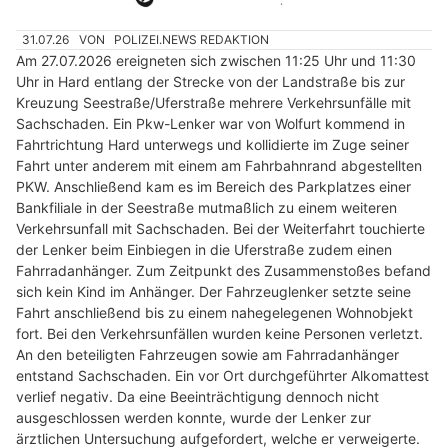
31.07.26
VON
POLIZEI.NEWS REDAKTION
Am 27.07.2026 ereigneten sich zwischen 11:25 Uhr und 11:30
Uhr in Hard entlang der Strecke von der Landstraße bis zur
Kreuzung Seestraße/Uferstraße mehrere Verkehrsunfälle mit
Sachschaden. Ein Pkw-Lenker war von Wolfurt kommend in
Fahrtrichtung Hard unterwegs und kollidierte im Zuge seiner
Fahrt unter anderem mit einem am Fahrbahnrand abgestellten
PKW. Anschließend kam es im Bereich des Parkplatzes einer
Bankfiliale in der Seestraße mutmaßlich zu einem weiteren
Verkehrsunfall mit Sachschaden. Bei der Weiterfahrt touchierte
der Lenker beim Einbiegen in die Uferstraße zudem einen
Fahrradanhänger. Zum Zeitpunkt des Zusammenstoßes befand
sich kein Kind im Anhänger. Der Fahrzeuglenker setzte seine
Fahrt anschließend bis zu einem nahegelegenen Wohnobjekt
fort. Bei den Verkehrsunfällen wurden keine Personen verletzt.
An den beteiligten Fahrzeugen sowie am Fahrradanhänger
entstand Sachschaden. Ein vor Ort durchgeführter Alkomattest
verlief negativ. Da eine Beeinträchtigung dennoch nicht
ausgeschlossen werden konnte, wurde der Lenker zur
ärztlichen Untersuchung aufgefordert, welche er verweigerte.