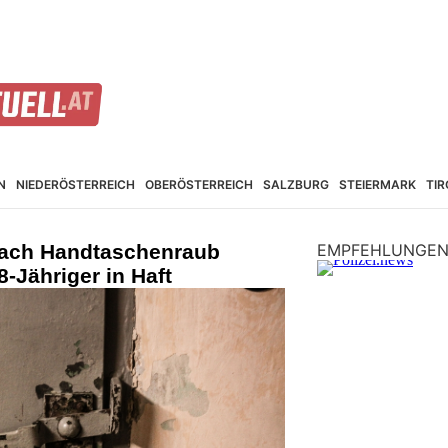
N
NIEDER­ÖSTERREICH
OBER­ÖSTERREICH
SALZBURG
STEIER­MARK
TIR
nach Handtaschenraub
EMPFEHLUNGE
8-Jähriger in Haft