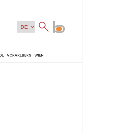
OL
VORARL­BERG
WIEN
N