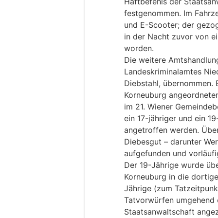
Haftbefehls der Staatsan
festgenommen. Im Fahrze
und E-Scooter; der gezo
in der Nacht zuvor von ei
worden.
Die weitere Amtshandlun
Landeskriminalamtes Nied
Diebstahl, übernommen. B
Korneuburg angeordnete
im 21. Wiener Gemeindebe
ein 17-jähriger und ein 19
angetroffen werden. Über
Diebesgut – darunter Wer
aufgefunden und vorläufig
Der 19-Jährige wurde üb
Korneuburg in die dortige 
Jährige (zum Tatzeitpunk
Tatvorwürfen umgehend 
Staatsanwaltschaft angez