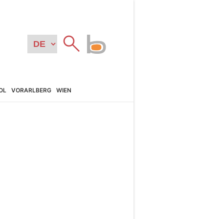
OL
VORARL­BERG
WIEN
N