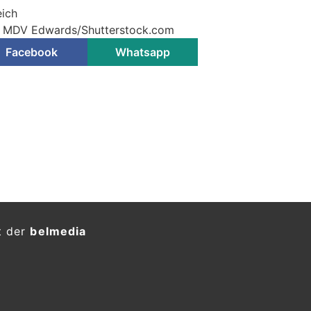
eich
© MDV Edwards/Shutterstock.com
Facebook
Whatsapp
M., NÖ: Ausweichmanöver
it schwerem Unfall
KTION
 Bezirk Gänserndorf lenkte am 26.
 einen Pkw auf der Bundesstraße 49
 Baumgarten an der March von
hrtrichtung Baumgarten an der
and sich ein 17-Jähriger, ebenfalls
orf.