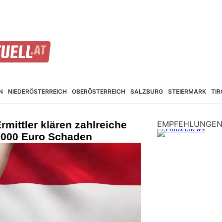
N
NIEDER­ÖSTERREICH
OBER­ÖSTERREICH
SALZBURG
STEIER­MARK
TIR
rmittler klären zahlreiche
EMPFEHLUNGE
0.000 Euro Schaden