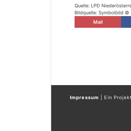
Quelle: LPD Niederösterr
Bildquelle: Symbolbild 
Mail
Baumgarten a. d. 
wegen Reh endet m
28.07.26
VON
POLIZEI.NEWS REDA
Ein 18-Jähriger aus dem
Juli 2026 um 00:36 Uhr
im Ortsgebiet von 2295
Marchegg kommend in Fa
March.
Auf dem Beifahrersitz bef
aus dem Bezirk Gänsernd
Weiterlesen