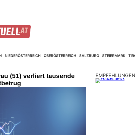
N
NIEDER­ÖSTERREICH
OBER­ÖSTERREICH
SALZBURG
STEIER­MARK
TIR
rau (51) verliert tausende
EMPFEHLUNGE
tbetrug