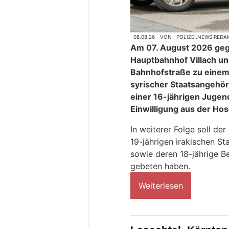
08.08.26
VON
POLIZEI.NEWS REDA
Am 07. August 2026 ge
Hauptbahnhof Villach und
Bahnhofstraße zu einem V
syrischer Staatsangehör
einer 16-jährigen Jugen
Einwilligung aus der Ho
In weiterer Folge soll der
19-jährigen irakischen St
sowie deren 18-jährige B
gebeten haben.
Weiterlesen