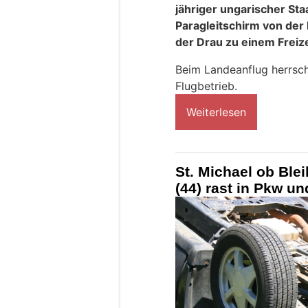
jähriger ungarischer St
Paragleitschirm von der 
der Drau zu einem Freize
Beim Landeanflug herrsch
Flugbetrieb.
Weiterlesen
St. Michael ob Ble
(44) rast in Pkw u