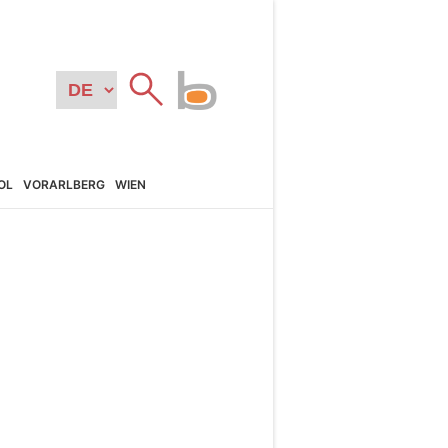
OL
VORARL­BERG
WIEN
N