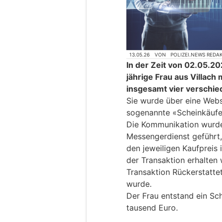
13.05.26
VON
POLIZEI.NEWS REDA
In der Zeit von 02.05.20
jährige Frau aus Villac
insgesamt vier verschie
Sie wurde über eine Webs
sogenannte «Scheinkäufe
Die Kommunikation wurde 
Messengerdienst geführt,
den jeweiligen Kaufpreis 
der Transaktion erhalten 
Transaktion Rückerstatte
wurde.
Der Frau entstand ein S
tausend Euro.