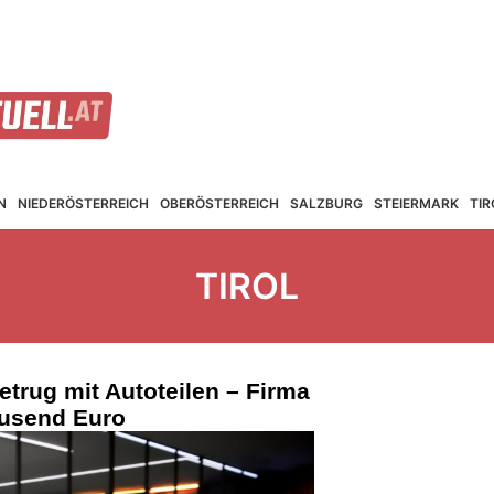
N
NIEDER­ÖSTERREICH
OBER­ÖSTERREICH
SALZBURG
STEIER­MARK
TIR
TIROL
etrug mit Autoteilen – Firma
ausend Euro