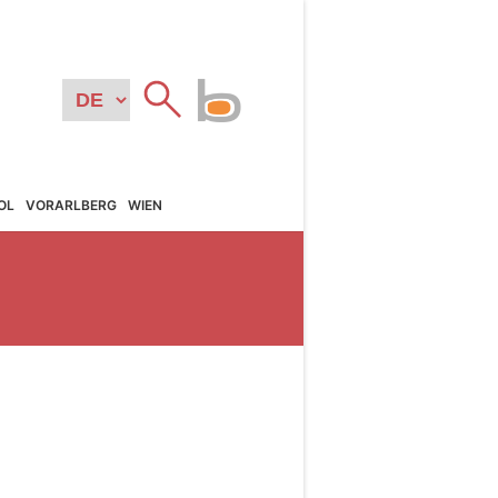
OL
VORARL­BERG
WIEN