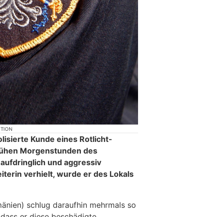
KTION
isierte Kunde eines Rotlicht-
frühen Morgenstunden des
ufdringlich und aggressiv
terin verhielt, wurde er des Lokals
mänien) schlug daraufhin mehrmals so
 dass er diese beschädigte.