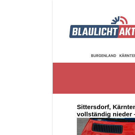
BURGEN­LAND
KÄRNTE
Sittersdorf, Kärnte
vollständig nieder 