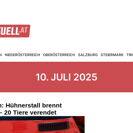
N
NIEDER­ÖSTERREICH
OBER­ÖSTERREICH
SALZBURG
STEIER­MARK
TIR
10. JULI 2025
n: Hühnerstall brennt
– 20 Tiere verendet