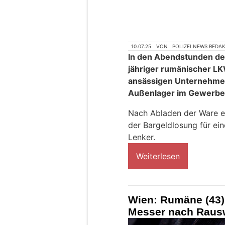
10.07.25
VON
POLIZEI.NEWS REDA
In den Abendstunden des
jähriger rumänischer LKW
ansässigen Unternehmen
Außenlager im Gewerbeg
Nach Abladen der Ware e
der Bargeldlosung für ei
Lenker.
Weiterlesen
Wien: Rumäne (43) 
Messer nach Rausw