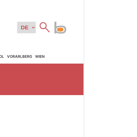
OL
VORARL­BERG
WIEN